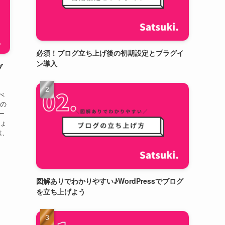
必須！ブログ立ち上げ後の初期設定とプラグイ
ン導入
ブ
べ
もの
ー
しょ
は、
図解ありでわかりやすい♪WordPressでブログ
を立ち上げよう