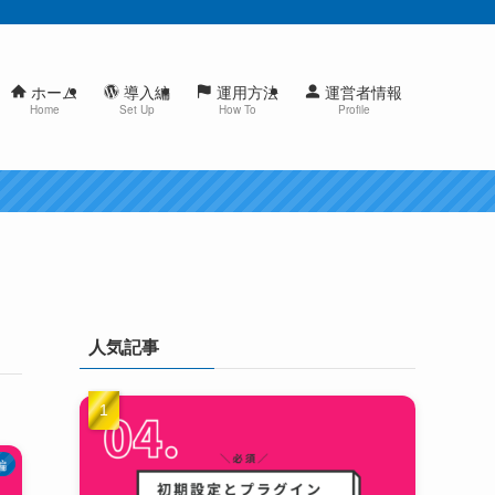
ホーム
導入編
運用方法
運営者情報
Home
Set Up
How To
Profile
人気記事
編