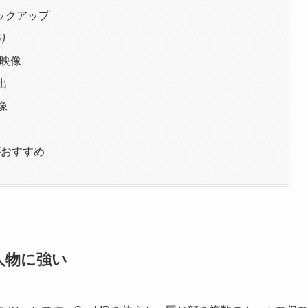
品モックアップ
り
な映像
出
映像
）
がおすすめ
ぽい人物に強い