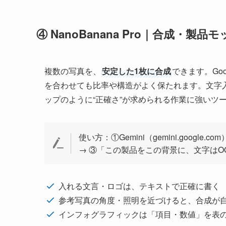
④ NanoBanana Pro｜合成・製品
複数の写真を、
安定した1枚に合成
できます。Go
を合わせても比率や構造がよく保たれます。文字
ップのように“正確さ”が求められる作業に強いツ
使い方：①Gemini（gemini.goog
→ ③「この製品をこの背景に、文字はO
入れる文言・ロゴは、テキストで正確に書く
参考写真の角度・照明を近づけると、合成が
インフォグラフィックは「項目・数値」を表