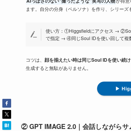
AIっぽさのない“撮ったような”実写の人物
が得意
ます。自分の分身（ペルソナ）を作り、シリーズ
使い方：①Higgsfieldにアクセス → 
で指定 → ④同じSoul IDを使い回して
コツは、
顔を揃えたい時は同じSoul IDを使い続
生成すると無駄がありません。
▶ Hi
② GPT IMAGE 2.0｜会話しなが