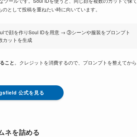
なツールです。Soul IDを使うと、同じ顔を複数のカットで保
ものとして投稿を重ねたい時に向いています。
②Soulで顔を作りSoul IDを用意 → ③シーンや服装をプロンプト
複数カットを生成
けること
。クレジットを消費するので、プロンプトを整えてから
ggsfield 公式を見る
らサムネを詰める