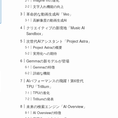
Imagine IIIの進化
文字入れ機能の向上
革命的な動画生成AI「Veo」
高解像度の動画生成AI
クリエイティブの新境地「Music AI
Sandbox」
次世代AIアシスタント「Project Astra」
Project Astraの概要
実用化への期待
Gemmaの新モデルが登場
Gemmaの特徴
詳細な機能
AIパフォーマンスの飛躍！第6世代
TPU「Trillium」
TPUの進化
Trilliumの発表
未来の検索エンジン「AI Overview」
AI Overviewの特徴