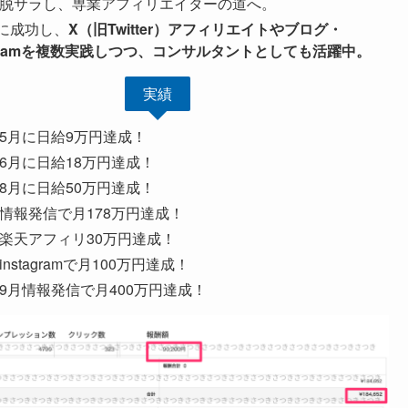
2年脱サラし、専業アフィリエイターの道へ。
に成功し、
X（旧Twitter）アフィリエイトやブログ・
tagramを複数実践しつつ、コンサルタントとしても活躍中。
実績
2年5月に日給9万円達成！
年6月に日給18万円達成！
年8月に日給50万円達成！
3年情報発信で月178万円達成！
3年楽天アフィリ30万円達成！
年instagramで月100万円達成！
4年9月情報発信で月400万円達成！