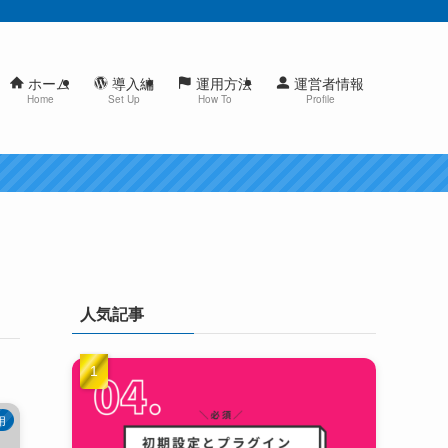
ホーム
導入編
運用方法
運営者情報
Home
Set Up
How To
Profile
人気記事
用