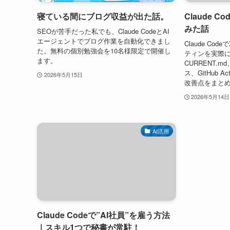
寝ている間にブログ収益が出た話。
Claude 
みた話
SEOが苦手だった私でも、Claude CodeとAI
エージェントでブログ作業を自動化できまし
Claude Co
た。無料の個別勉強会を10名様限定で開催し
ティンを実際
ます。
CURRENT.
ス、GitHub A
2026年5月15日
改善点をまと
2026年5月14日
AI活用
Claude Codeで”AI社員”を雇う方法
｜スキル1つで秘書が常駐！