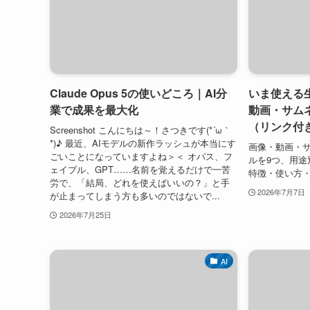
Claude Opus 5の使いどころ｜AI分
いま使える生
業で成果を最大化
動画・サム
（リンク付
Screenshot こんにちは～！さつきです(*´ω｀
*)♪ 最近、AIモデルの新作ラッシュが本当にす
画像・動画・サ
ごいことになっていますよね＞＜ オパス、フ
ルを9つ、用途
ェイブル、GPT……名前を覚えるだけで一苦
特徴・使い方
労で、「結局、どれを使えばいいの？」と手
2026年7月7日
が止まってしまう方も多いのではないで...
2026年7月25日
AI