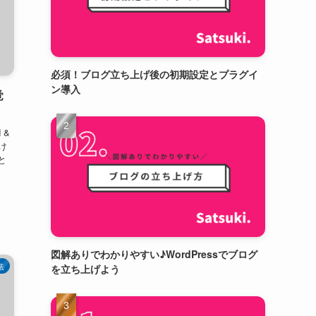
必須！ブログ立ち上げ後の初期設定とプラグイ
ン導入
覚
 &
け
と
図解ありでわかりやすい♪WordPressでブログ
法
を立ち上げよう