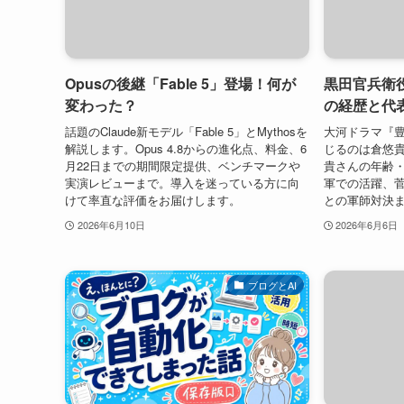
Opusの後継「Fable 5」登場！何が
黒田官兵衛
変わった？
の経歴と代
話題のClaude新モデル「Fable 5」とMythosを
大河ドラマ『
解説します。Opus 4.8からの進化点、料金、6
じるのは倉悠
月22日までの期間限定提供、ベンチマークや
貴さんの年齢・
実演レビューまで。導入を迷っている方に向
軍での活躍、
けて率直な評価をお届けします。
との軍師対決
2026年6月10日
2026年6月6日
ブログとAI