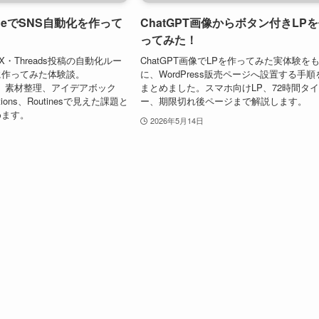
CodeでSNS自動化を作って
ChatGPT画像からボタン付きLP
ってみた！
deでX・Threads投稿の自動化ルー
ChatGPT画像でLPを作ってみた実体験を
に作ってみた体験談。
に、WordPress販売ページへ設置する手順
md、素材整理、アイデアボック
まとめました。スマホ向けLP、72時間タ
ctions、Routinesで見えた課題と
ー、期限切れ後ページまで解説します。
めます。
2026年5月14日