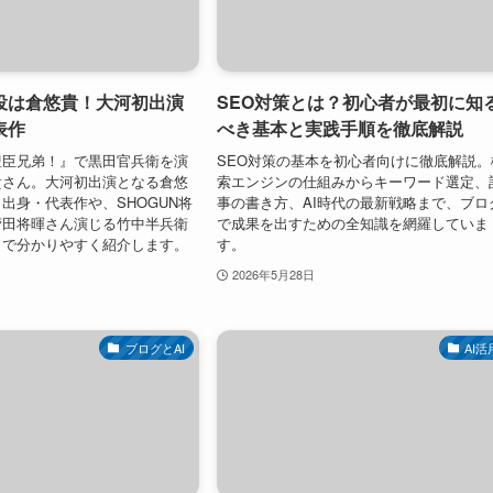
役は倉悠貴！大河初出演
SEO対策とは？初心者が最初に知
表作
べき基本と実践手順を徹底解説
豊臣兄弟！』で黒田官兵衛を演
SEO対策の基本を初心者向けに徹底解説。
貴さん。大河初出演となる倉悠
索エンジンの仕組みからキーワード選定、
出身・代表作や、SHOGUN将
事の書き方、AI時代の最新戦略まで、ブロ
菅田将暉さん演じる竹中半兵衛
で成果を出すための全知識を網羅していま
まで分かりやすく紹介します。
す。
2026年5月28日
ブログとAI
AI活